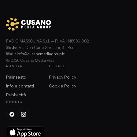
RADIO MASSOLINA S.r.l. — P. IVA 11489861002
Sede:
Via Don Carlo Gnocchi, 3 – Roma
Mail:
info@cusanomediagroup.it
© 2026 Cusano Media Play
NAVIGA
LEGALE
Palinsesto
Privacy Policy
Info e contatti
Cookie Policy
Pubblicità
SEGUICI