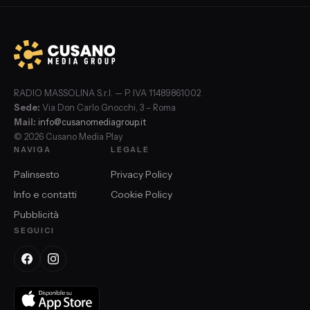
RADIO MASSOLINA S.r.l. — P. IVA 11489861002
Sede:
Via Don Carlo Gnocchi, 3 – Roma
Mail:
info@cusanomediagroup.it
© 2026 Cusano Media Play
NAVIGA
LEGALE
Palinsesto
Privacy Policy
Info e contatti
Cookie Policy
Pubblicità
SEGUICI