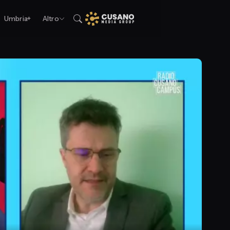
Umbria+
Altro