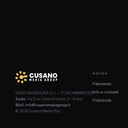
NAVIGA
Palinsesto
Info e contatti
RADIO MASSOLINA S.r.l. — P. IVA 11489861002
Sede:
Via Don Carlo Gnocchi, 3 – Roma
Pubblicità
Mail:
info@cusanomediagroup.it
© 2026 Cusano Media Play