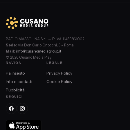
RADIO MASSOLINA S.r.l. — P. IVA 11489861002
Sede:
Via Don Carlo Gnocchi, 3 – Roma
Mail:
info@cusanomediagroup.it
© 2026 Cusano Media Play
NAVIGA
LEGALE
Palinsesto
Privacy Policy
Info e contatti
Cookie Policy
Pubblicità
SEGUICI