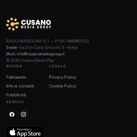
RADIO MASSOLINA S.r.l. — P. IVA 11489861002
Sede:
Via Don Carlo Gnocchi, 3 – Roma
Mail:
info@cusanomediagroup.it
© 2026 Cusano Media Play
NAVIGA
LEGALE
Palinsesto
Privacy Policy
Info e contatti
Cookie Policy
Pubblicità
SEGUICI