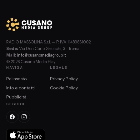
RADIO MASSOLINA S.r.l. — P. IVA 11489861002
Sede:
Via Don Carlo Gnocchi, 3 – Roma
Mail:
info@cusanomediagroup.it
© 2026 Cusano Media Play
NAVIGA
LEGALE
Palinsesto
Privacy Policy
Info e contatti
Cookie Policy
Pubblicità
SEGUICI