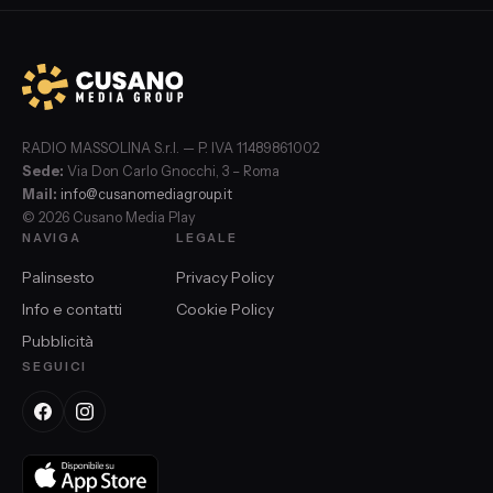
RADIO MASSOLINA S.r.l. — P. IVA 11489861002
Sede:
Via Don Carlo Gnocchi, 3 – Roma
Mail:
info@cusanomediagroup.it
© 2026 Cusano Media Play
NAVIGA
LEGALE
Palinsesto
Privacy Policy
Info e contatti
Cookie Policy
Pubblicità
SEGUICI