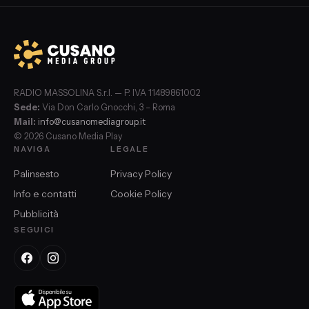
RADIO MASSOLINA S.r.l. — P. IVA 11489861002
Sede:
Via Don Carlo Gnocchi, 3 – Roma
Mail:
info@cusanomediagroup.it
© 2026 Cusano Media Play
NAVIGA
LEGALE
Palinsesto
Privacy Policy
Info e contatti
Cookie Policy
Pubblicità
SEGUICI