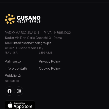
RADIO MASSOLINA S.r.l. — P. IVA 11489861002
Sede:
Via Don Carlo Gnocchi, 3 – Roma
Mail:
info@cusanomediagroup.it
© 2026 Cusano Media Play
NAVIGA
LEGALE
Palinsesto
Privacy Policy
Info e contatti
Cookie Policy
Pubblicità
SEGUICI