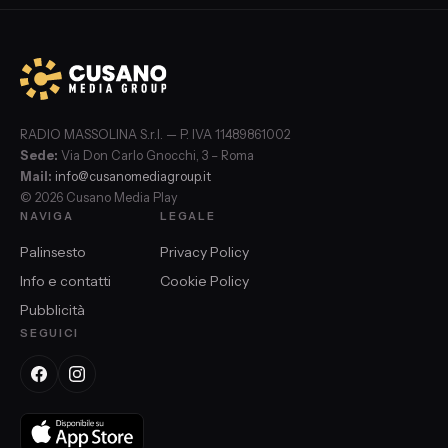
RADIO MASSOLINA S.r.l. — P. IVA 11489861002
Sede:
Via Don Carlo Gnocchi, 3 – Roma
Mail:
info@cusanomediagroup.it
© 2026 Cusano Media Play
NAVIGA
LEGALE
Palinsesto
Privacy Policy
Info e contatti
Cookie Policy
Pubblicità
SEGUICI