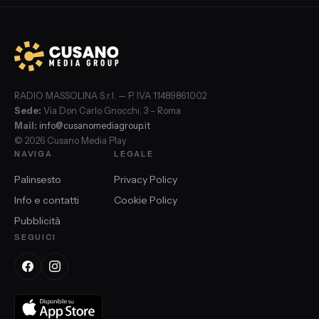
RADIO MASSOLINA S.r.l. — P. IVA 11489861002
Sede:
Via Don Carlo Gnocchi, 3 – Roma
Mail:
info@cusanomediagroup.it
© 2026 Cusano Media Play
NAVIGA
LEGALE
Palinsesto
Privacy Policy
Info e contatti
Cookie Policy
Pubblicità
SEGUICI