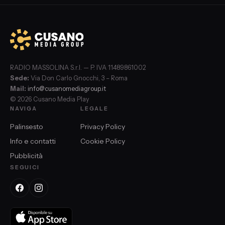
RADIO MASSOLINA S.r.l. — P. IVA 11489861002
Sede:
Via Don Carlo Gnocchi, 3 – Roma
Mail:
info@cusanomediagroup.it
© 2026 Cusano Media Play
NAVIGA
LEGALE
Palinsesto
Privacy Policy
Info e contatti
Cookie Policy
Pubblicità
SEGUICI