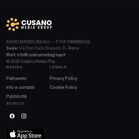
RADIO MASSOLINA S.r.l. — P. IVA 11489861002
Sede:
Via Don Carlo Gnocchi, 3 – Roma
Mail:
info@cusanomediagroup.it
© 2026 Cusano Media Play
NAVIGA
LEGALE
Palinsesto
Privacy Policy
Info e contatti
Cookie Policy
Pubblicità
SEGUICI