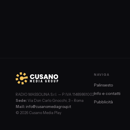
Caporedattore "L'identità".
NAVIGA
Palinsesto
Info e contatti
RADIO MASSOLINA S.r.l. — P. IVA 11489861002
Sede:
Via Don Carlo Gnocchi, 3 – Roma
Pubblicità
Mail:
info@cusanomediagroup.it
© 2026 Cusano Media Play