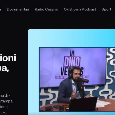
a
Documentari
Radio Cusano
Oklahoma Podcast
Sport
ioni
pa,
aldi -
 Stampa,
ione,
i -