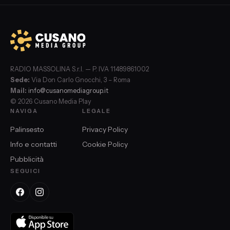
RADIO MASSOLINA S.r.l. — P. IVA 11489861002
Sede:
Via Don Carlo Gnocchi, 3 – Roma
Mail:
info@cusanomediagroup.it
© 2026 Cusano Media Play
NAVIGA
LEGALE
Palinsesto
Privacy Policy
Info e contatti
Cookie Policy
Pubblicità
SEGUICI