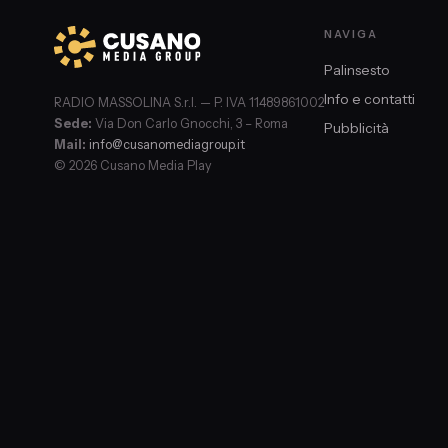
NAVIGA
Palinsesto
Info e contatti
RADIO MASSOLINA S.r.l. — P. IVA 11489861002
Sede:
Via Don Carlo Gnocchi, 3 – Roma
Pubblicità
Mail:
info@cusanomediagroup.it
© 2026 Cusano Media Play