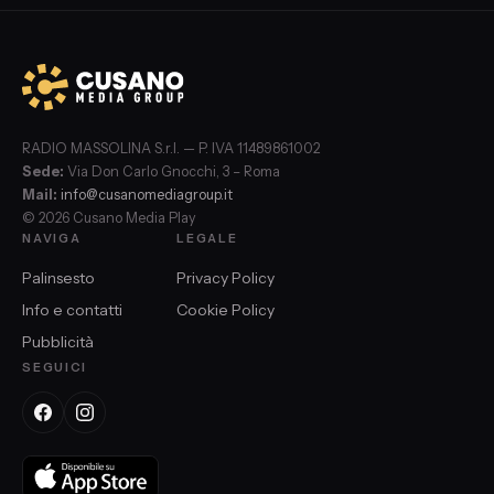
RADIO MASSOLINA S.r.l. — P. IVA 11489861002
Sede:
Via Don Carlo Gnocchi, 3 – Roma
Mail:
info@cusanomediagroup.it
© 2026 Cusano Media Play
NAVIGA
LEGALE
Palinsesto
Privacy Policy
Info e contatti
Cookie Policy
Pubblicità
SEGUICI