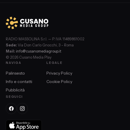
RADIO MASSOLINA S.r.l. — P. IVA 11489861002
Sede:
Via Don Carlo Gnocchi, 3 – Roma
Mail:
info@cusanomediagroup.it
© 2026 Cusano Media Play
NAVIGA
LEGALE
Palinsesto
Privacy Policy
Info e contatti
Cookie Policy
Pubblicità
SEGUICI