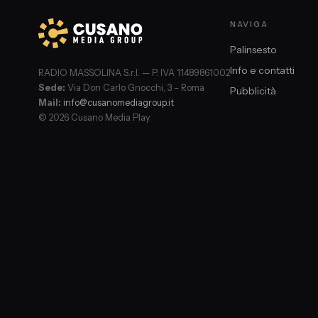
NAVIGA
Palinsesto
Info e contatti
RADIO MASSOLINA S.r.l. — P. IVA 11489861002
Sede:
Via Don Carlo Gnocchi, 3 – Roma
Pubblicità
Mail:
info@cusanomediagroup.it
© 2026 Cusano Media Play