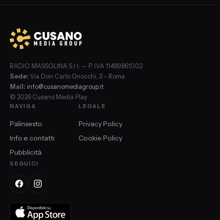
RADIO MASSOLINA S.r.l. — P. IVA 11489861002
Sede:
Via Don Carlo Gnocchi, 3 – Roma
Mail:
info@cusanomediagroup.it
© 2026 Cusano Media Play
NAVIGA
LEGALE
Palinsesto
Privacy Policy
Info e contatti
Cookie Policy
Pubblicità
SEGUICI