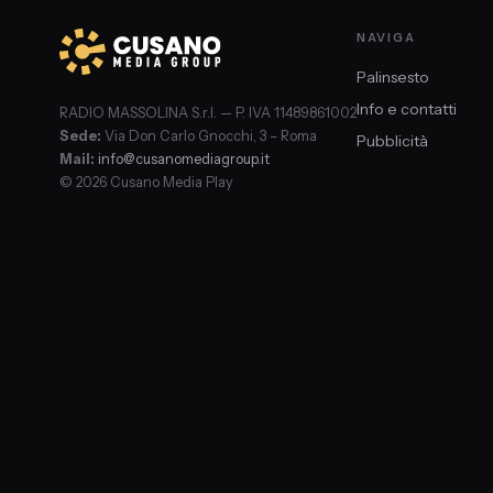
NAVIGA
Palinsesto
Info e contatti
RADIO MASSOLINA S.r.l. — P. IVA 11489861002
Sede:
Via Don Carlo Gnocchi, 3 – Roma
Pubblicità
Mail:
info@cusanomediagroup.it
© 2026 Cusano Media Play