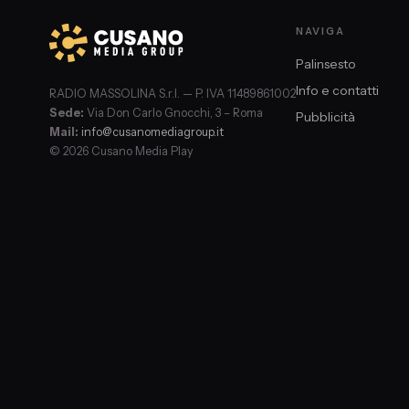
NAVIGA
Palinsesto
Info e contatti
RADIO MASSOLINA S.r.l. — P. IVA 11489861002
Sede:
Via Don Carlo Gnocchi, 3 – Roma
Pubblicità
Mail:
info@cusanomediagroup.it
© 2026 Cusano Media Play