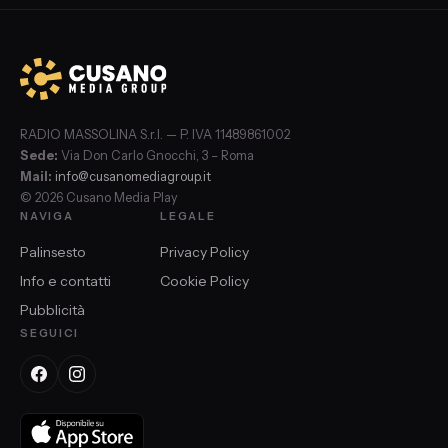
RADIO MASSOLINA S.r.l. — P. IVA 11489861002
Sede:
Via Don Carlo Gnocchi, 3 – Roma
Mail:
info@cusanomediagroup.it
© 2026 Cusano Media Play
NAVIGA
LEGALE
Palinsesto
Privacy Policy
Info e contatti
Cookie Policy
Pubblicità
SEGUICI