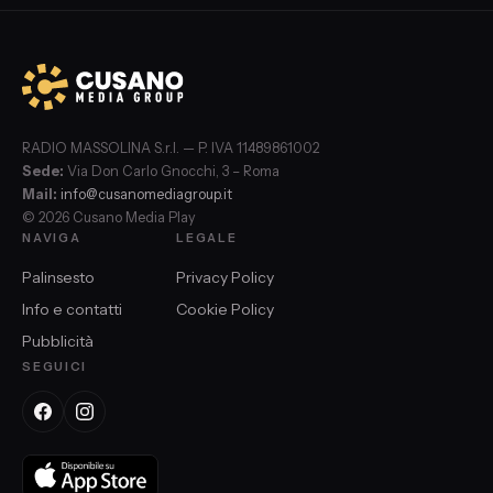
RADIO MASSOLINA S.r.l. — P. IVA 11489861002
Sede:
Via Don Carlo Gnocchi, 3 – Roma
Mail:
info@cusanomediagroup.it
© 2026 Cusano Media Play
NAVIGA
LEGALE
Palinsesto
Privacy Policy
Info e contatti
Cookie Policy
Pubblicità
SEGUICI