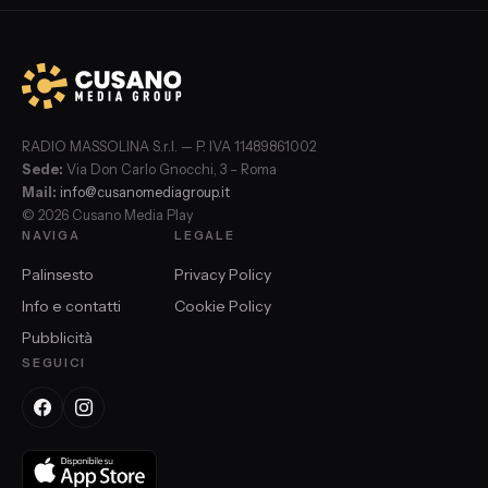
RADIO MASSOLINA S.r.l. — P. IVA 11489861002
Sede:
Via Don Carlo Gnocchi, 3 – Roma
Mail:
info@cusanomediagroup.it
© 2026 Cusano Media Play
NAVIGA
LEGALE
Palinsesto
Privacy Policy
Info e contatti
Cookie Policy
Pubblicità
SEGUICI