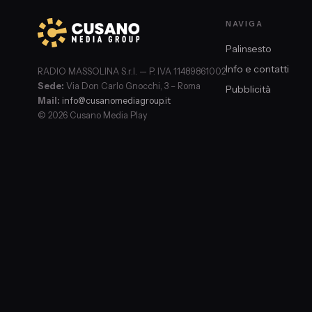
NAVIGA
Palinsesto
Info e contatti
RADIO MASSOLINA S.r.l. — P. IVA 11489861002
Sede:
Via Don Carlo Gnocchi, 3 – Roma
Pubblicità
Mail:
info@cusanomediagroup.it
© 2026 Cusano Media Play