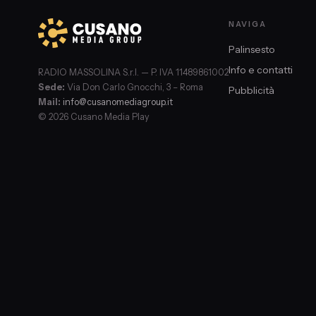
NAVIGA
Palinsesto
Info e contatti
RADIO MASSOLINA S.r.l. — P. IVA 11489861002
Sede:
Via Don Carlo Gnocchi, 3 – Roma
Pubblicità
Mail:
info@cusanomediagroup.it
© 2026 Cusano Media Play