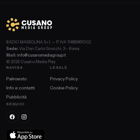
RADIO MASSOLINA S.r.l. — P. IVA 11489861002
Sede:
Via Don Carlo Gnocchi, 3 – Roma
Mail:
info@cusanomediagroup.it
© 2026 Cusano Media Play
NAVIGA
LEGALE
Palinsesto
Privacy Policy
Info e contatti
Cookie Policy
Pubblicità
SEGUICI