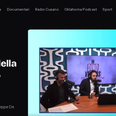
a
Documentari
Radio Cusano
Oklahoma Podcast
Sport
della
,
seppe De