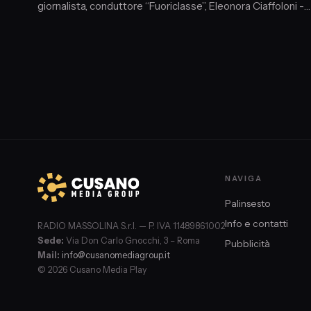
giornalista, conduttore “Fuoriclasse”, Eleonora Ciaffoloni -
Caporedattore "L'identità".
NAVIGA
Palinsesto
Info e contatti
RADIO MASSOLINA S.r.l. — P. IVA 11489861002
Sede:
Via Don Carlo Gnocchi, 3 – Roma
Pubblicità
Mail:
info@cusanomediagroup.it
© 2026 Cusano Media Play