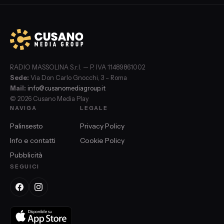
RADIO MASSOLINA S.r.l. — P. IVA 11489861002
Sede:
Via Don Carlo Gnocchi, 3 – Roma
Mail:
info@cusanomediagroup.it
© 2026 Cusano Media Play
NAVIGA
LEGALE
Palinsesto
Privacy Policy
Info e contatti
Cookie Policy
Pubblicità
SEGUICI