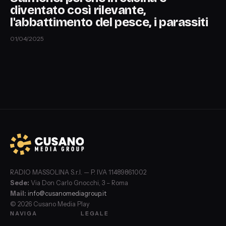
diventato così rilevante,
l'abbattimento del pesce, i parassiti
01/04/2025
RADIO MASSOLINA S.r.l. — P. IVA 11489861002
Sede:
Via Don Carlo Gnocchi, 3 – Roma
Mail:
info@cusanomediagroup.it
© 2026 Cusano Media Play
NAVIGA
LEGALE