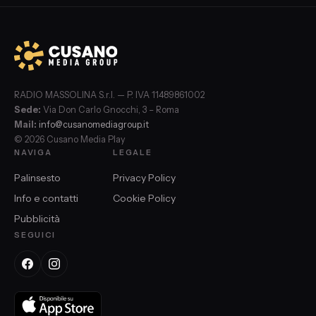
RADIO MASSOLINA S.r.l. — P. IVA 11489861002
Sede:
Via Don Carlo Gnocchi, 3 – Roma
Mail:
info@cusanomediagroup.it
© 2026 Cusano Media Play
NAVIGA
LEGALE
Palinsesto
Privacy Policy
Info e contatti
Cookie Policy
Pubblicità
SEGUICI