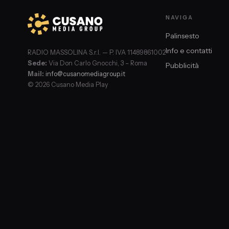
NAVIGA
Palinsesto
Info e contatti
RADIO MASSOLINA S.r.l. — P. IVA 11489861002
Sede:
Via Don Carlo Gnocchi, 3 – Roma
Pubblicità
Mail:
info@cusanomediagroup.it
© 2026 Cusano Media Play