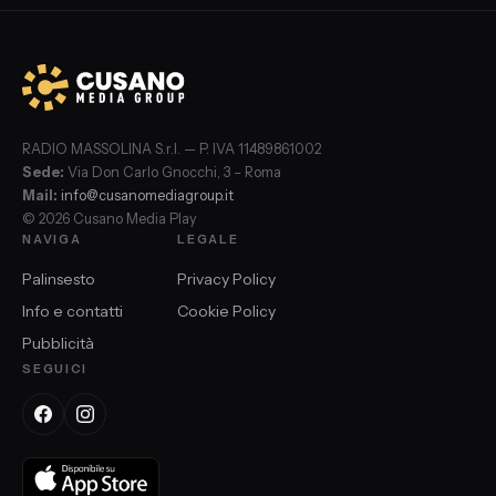
RADIO MASSOLINA S.r.l. — P. IVA 11489861002
Sede:
Via Don Carlo Gnocchi, 3 – Roma
Mail:
info@cusanomediagroup.it
© 2026 Cusano Media Play
NAVIGA
LEGALE
Palinsesto
Privacy Policy
Info e contatti
Cookie Policy
Pubblicità
SEGUICI