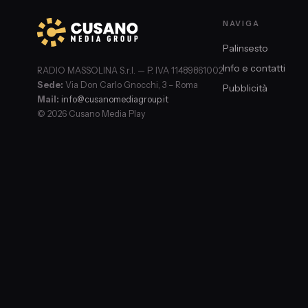
NAVIGA
Palinsesto
Info e contatti
RADIO MASSOLINA S.r.l. — P. IVA 11489861002
Sede:
Via Don Carlo Gnocchi, 3 – Roma
Pubblicità
Mail:
info@cusanomediagroup.it
© 2026 Cusano Media Play