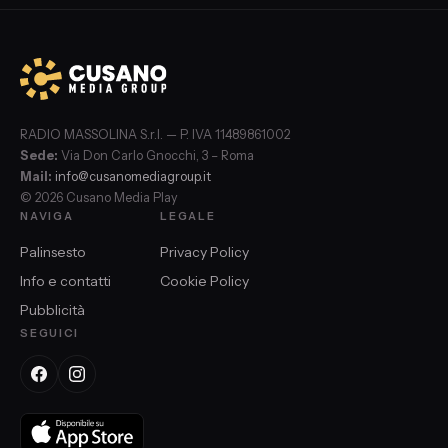
RADIO MASSOLINA S.r.l. — P. IVA 11489861002
Sede:
Via Don Carlo Gnocchi, 3 – Roma
Mail:
info@cusanomediagroup.it
© 2026 Cusano Media Play
NAVIGA
LEGALE
Palinsesto
Privacy Policy
Info e contatti
Cookie Policy
Pubblicità
SEGUICI