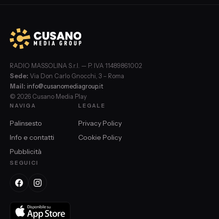
RADIO MASSOLINA S.r.l. — P. IVA 11489861002
Sede:
Via Don Carlo Gnocchi, 3 – Roma
Mail:
info@cusanomediagroup.it
© 2026 Cusano Media Play
NAVIGA
LEGALE
Palinsesto
Privacy Policy
Info e contatti
Cookie Policy
Pubblicità
SEGUICI