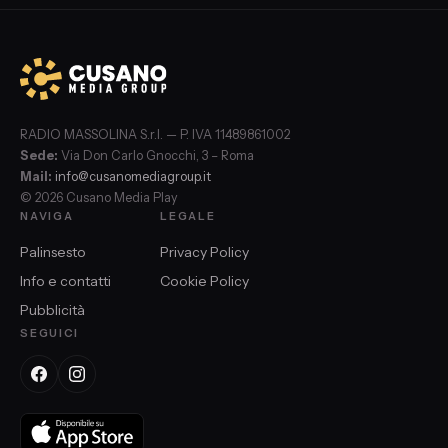
RADIO MASSOLINA S.r.l. — P. IVA 11489861002
Sede:
Via Don Carlo Gnocchi, 3 – Roma
Mail:
info@cusanomediagroup.it
© 2026 Cusano Media Play
NAVIGA
LEGALE
Palinsesto
Privacy Policy
Info e contatti
Cookie Policy
Pubblicità
SEGUICI