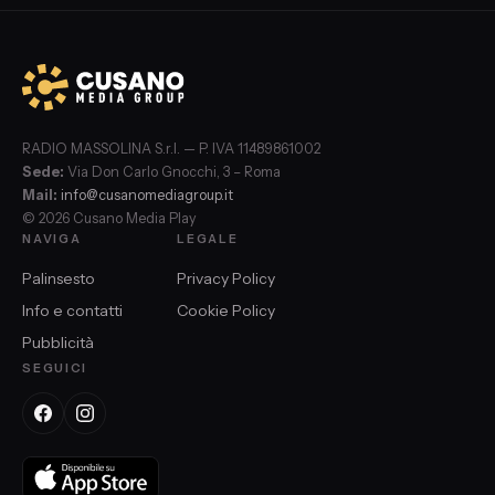
RADIO MASSOLINA S.r.l. — P. IVA 11489861002
Sede:
Via Don Carlo Gnocchi, 3 – Roma
Mail:
info@cusanomediagroup.it
© 2026 Cusano Media Play
NAVIGA
LEGALE
Palinsesto
Privacy Policy
Info e contatti
Cookie Policy
Pubblicità
SEGUICI