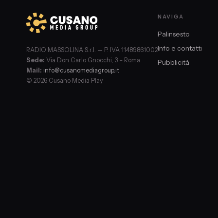
NAVIGA
Palinsesto
Info e contatti
RADIO MASSOLINA S.r.l. — P. IVA 11489861002
Sede:
Via Don Carlo Gnocchi, 3 – Roma
Pubblicità
Mail:
info@cusanomediagroup.it
© 2026 Cusano Media Play