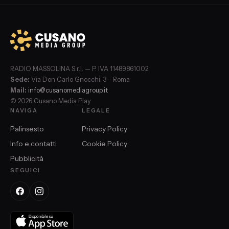
RADIO MASSOLINA S.r.l. — P. IVA 11489861002
Sede:
Via Don Carlo Gnocchi, 3 – Roma
Mail:
info@cusanomediagroup.it
© 2026 Cusano Media Play
NAVIGA
LEGALE
Palinsesto
Privacy Policy
Info e contatti
Cookie Policy
Pubblicità
SEGUICI