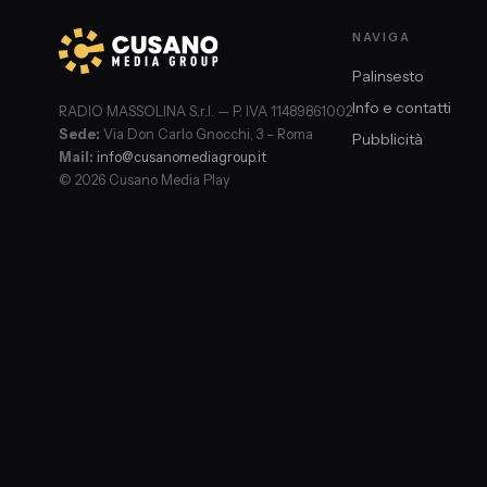
NAVIGA
Palinsesto
Info e contatti
RADIO MASSOLINA S.r.l. — P. IVA 11489861002
Sede:
Via Don Carlo Gnocchi, 3 – Roma
Pubblicità
Mail:
info@cusanomediagroup.it
© 2026 Cusano Media Play