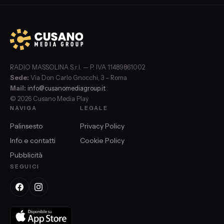
RADIO MASSOLINA S.r.l. — P. IVA 11489861002
Sede:
Via Don Carlo Gnocchi, 3 – Roma
Mail:
info@cusanomediagroup.it
© 2026 Cusano Media Play
NAVIGA
LEGALE
Palinsesto
Privacy Policy
Info e contatti
Cookie Policy
Pubblicità
SEGUICI