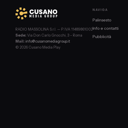
NAVIGA
Palinsesto
Info e contatti
RADIO MASSOLINA S.r.l. — P. IVA 11489861002
Sede:
Via Don Carlo Gnocchi, 3 – Roma
Pubblicità
Mail:
info@cusanomediagroup.it
© 2026 Cusano Media Play