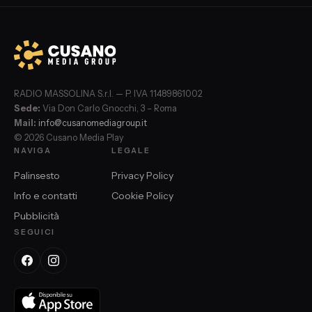
RADIO MASSOLINA S.r.l. — P. IVA 11489861002
Sede:
Via Don Carlo Gnocchi, 3 – Roma
Mail:
info@cusanomediagroup.it
© 2026 Cusano Media Play
NAVIGA
LEGALE
Palinsesto
Privacy Policy
Info e contatti
Cookie Policy
Pubblicità
SEGUICI