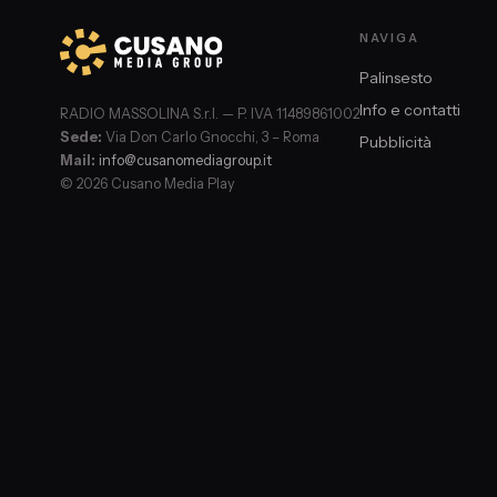
NAVIGA
Palinsesto
Info e contatti
RADIO MASSOLINA S.r.l. — P. IVA 11489861002
Sede:
Via Don Carlo Gnocchi, 3 – Roma
Pubblicità
Mail:
info@cusanomediagroup.it
© 2026 Cusano Media Play