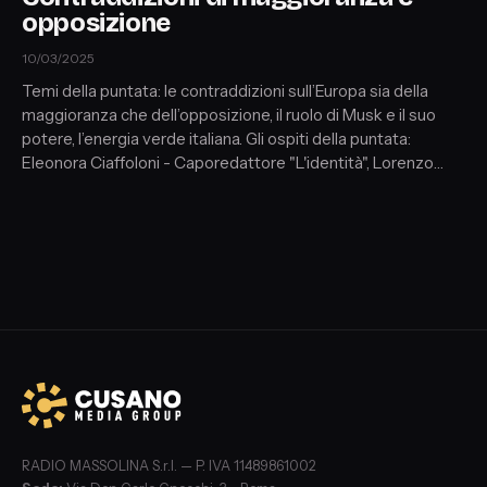
opposizione
10/03/2025
Temi della puntata: le contraddizioni sull’Europa sia della
maggioranza che dell’opposizione, il ruolo di Musk e il suo
potere, l’energia verde italiana. Gli ospiti della puntata:
Eleonora Ciaffoloni - Caporedattore "L'identità", Lorenzo
Fioramonti - Dir. NATIVA CAMPUS e Ex Min. Istruzione,
Senatore Adriano Paroli - Vice Capogruppo FI, Sandro
Sabatini - Giornalista.
RADIO MASSOLINA S.r.l. — P. IVA 11489861002