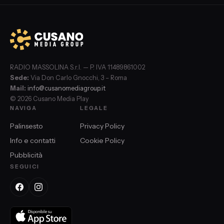
RADIO MASSOLINA S.r.l. — P. IVA 11489861002
Sede:
Via Don Carlo Gnocchi, 3 – Roma
Mail:
info@cusanomediagroup.it
© 2026 Cusano Media Play
NAVIGA
LEGALE
Palinsesto
Privacy Policy
Info e contatti
Cookie Policy
Pubblicità
SEGUICI