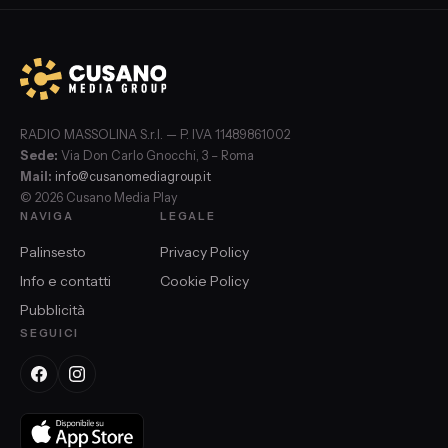
RADIO MASSOLINA S.r.l. — P. IVA 11489861002
Sede:
Via Don Carlo Gnocchi, 3 – Roma
Mail:
info@cusanomediagroup.it
© 2026 Cusano Media Play
NAVIGA
LEGALE
Palinsesto
Privacy Policy
Info e contatti
Cookie Policy
Pubblicità
SEGUICI