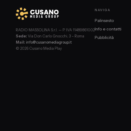
NAVIGA
Palinsesto
Info e contatti
RADIO MASSOLINA S.r.l. — P. IVA 11489861002
Sede:
Via Don Carlo Gnocchi, 3 – Roma
Pubblicità
Mail:
info@cusanomediagroup.it
© 2026 Cusano Media Play